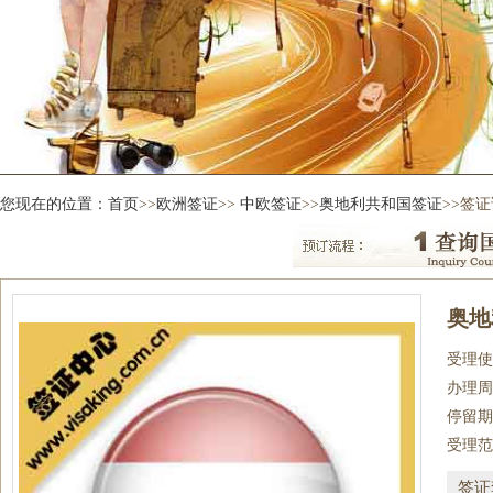
您现在的位置：
首页
>>
欧洲签证
>>
中欧签证
>>
奥地利共和国签证
>>签
奥地
受理使
办理周
停留期
受理范
签证