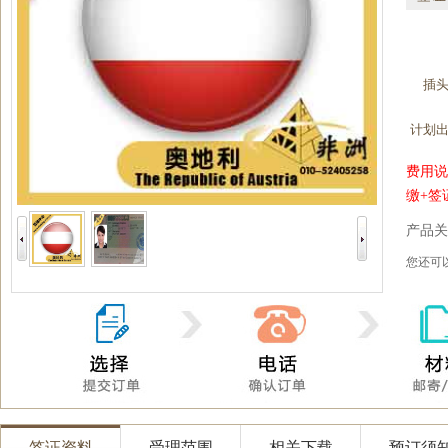
插
计划
费用说
缴+签
产品关
您还
签证资料
受理范围
相关下载
预订须