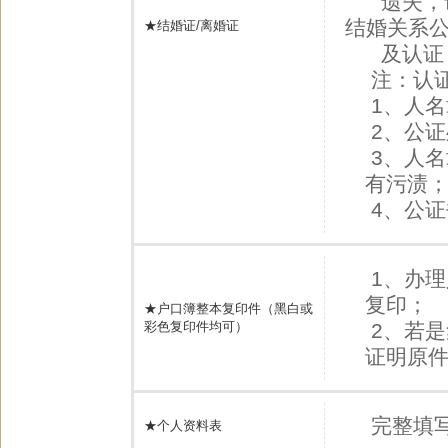
遗失，请
结婚关系
★结婚证/离婚证
及认证
注：认
1、人
2、公
3、人
有污渍
4、公
1、办
复印；
★户口簿整本复印件（黑白或
彩色复印件均可）
2、若
证明原
完整填
★个人资料表