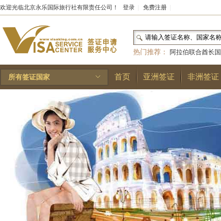
欢迎光临北京永乐国际旅行社有限责任公司！
登录
|
免费注册
|
热门推荐：
阿拉伯联合酋长国
和国
|
布基纳法索
|
巴勒斯坦
首页
亚洲签证
非洲签证
所有签证国家
林王国
|
安道尔公国
|