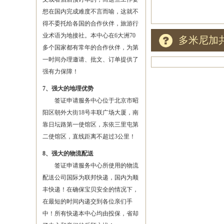
想在国内完成难度不言而喻，这就不
得不委托给各国的合作伙伴，旅游行
业术语为地接社。本中心在6大洲70
多米尼加
多个国家都有常年的合作伙伴，为第
一时间办理邀请、批文、订单提供了
强有力保障！
7、强大的地理优势
签证申请服务中心位于北京市昭
阳区朝外大街18号丰联广场大厦，南
靠日坛路第一使馆区，东依三里屯第
二使馆区，直线距离不超过3公里！
8、强大的物流配送
签证申请服务中心所使用的物流
配送公司国际为联邦快递，国内为顺
丰快递！在确保宝贝安全的情况下，
在最短的时间内递交到各位亲们手
中！所有快递本中心均由投保，省却