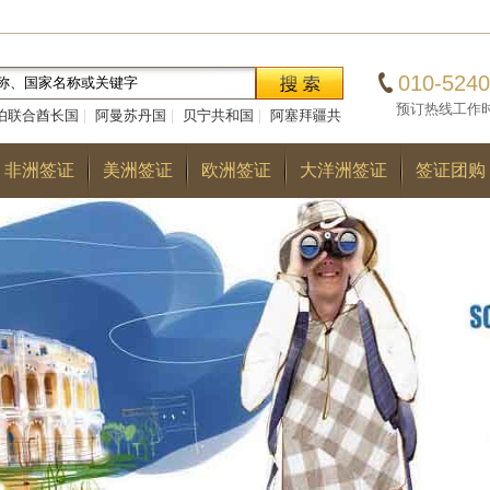
010-5240
预订热线工作时间：0
伯联合酋长国
|
阿曼苏丹国
|
贝宁共和国
|
阿塞拜疆共
|
巴勒斯坦国
|
阿尔巴尼亚共和国
|
多哥共和国
|
巴
非洲签证
美洲签证
欧洲签证
大洋洲签证
签证团购
国
|