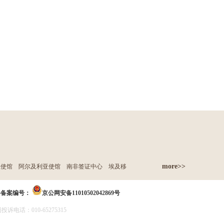
more>>
亚使馆
阿尔及利亚使馆
南非签证中心
埃及移
络备案编号：
京公网安备11010502042869号
诉电话：010-65275315