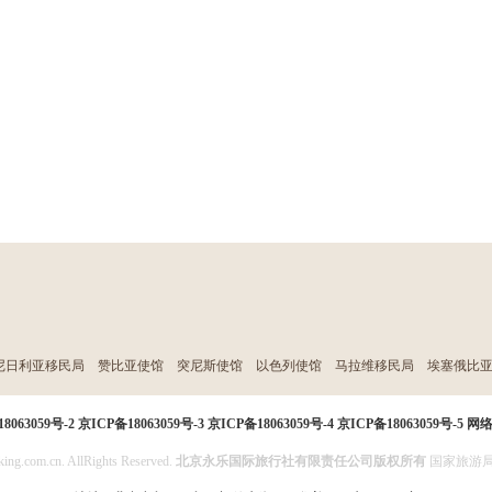
尼日利亚移民局
赞比亚使馆
突尼斯使馆
以色列使馆
马拉维移民局
埃塞俄比
8063059号-2
京ICP备18063059号-3
京ICP备18063059号-4
京ICP备18063059号-5
网
ing.com.cn. AllRights Reserved.
北京永乐国际旅行社有限责任公司版权所有
国家旅游局投