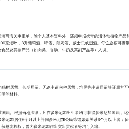
写海关申报单，除个人基本资料外，还须申报携带的活体动植物产品和价
200克烟叶，3升葡萄酒、啤酒、朗姆酒、威士忌或烈酒。每位旅客可携
物食品及其副产品（如肉类、香肠、牛奶及其副产品等）入境。
时居留、长期居留。无论申请何种居留，均需先申请居留签证后方可
证明等材料。
籍。根据当地法律，凡在多米尼加出生者均可获得多米尼加国籍，此外
多米尼加居住6个月以上并同多米尼加公民缔结婚姻关系6个月以上者；
；获总统授权，曾为多米尼加作出突出贡献者等均可入籍。