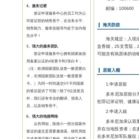
4、服务过硬
邮编：100600
签证申请服务中心的员工均为公
司签证部的销售骨干，在业务水平、
海关防疫
销售能力、服务技能等均处于业内领
先水平！
海关规定：入境须填
盒香烟，25支雪茄，
5、强大的服务团队
可能含有病原体的动
签证申请服务中心拥有国家旅游
局备案认证的4张黄卡和2张白卡，
（注：欧洲国家团队送签一般需要白
居留入籍
卡，非洲国家团队送签一般需要黄
卡。）为同一时间递交6个不同国家
1.申请居留
的签证提供了可能！除了6位送签员
多米尼加居留分为临
外，我们还有专业的翻译、填表人
犯罪记录证明、健康
员，以及销售骨干。
2.申请入籍
6、强大的地接网络
多米尼加承认双重国
众所周知，除很小一部分国家外
并在当地投资者；在
签证的递交是需要邀请函、移民局批
在多米尼加军队服役
文或者酒店预订单的，而这些工作要