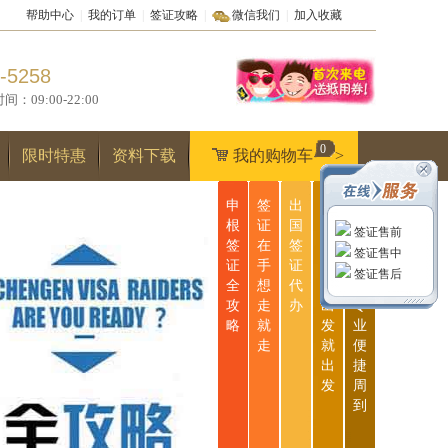
帮助中心
|
我的订单
|
签证攻略
|
微信我们
|
加入收藏
-5258
9:00-22:00
0
限时特惠
资料下载
我的购物车
>
申
签
出
无
一
根
证
国
忧
站
签证售前
签
在
签
签
式
签证售中
证
手
证
证
服
签证售后
全
想
代
说
务
攻
走
办
出
专
略
就
发
业
走
就
便
出
捷
发
周
到