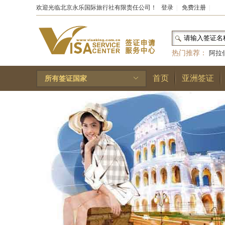
欢迎光临北京永乐国际旅行社有限责任公司！
登录
|
免费注册
|
热门推荐：
阿拉
和国
|
布基纳法索
首页
亚洲签证
所有签证国家
林王国
|
安道尔公