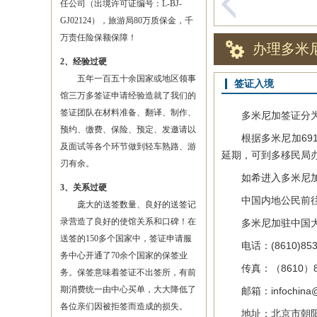
任公司（出境许可证编号：L-BJ-
GJ02124），旅游局80万质保金，千
万责任险保额保障！
办理多米
2、经验过硬
五年一百五十余国家或地区领事
签证入境
馆三万多签证申请经验造就了我们的
签证团队在材料准备、翻译、制作、
多米尼加签证分为外
预约、缴费、保险、预定、发邀请以
根据多米尼加691
及面试等各个环节做到轻车熟路、游
延期，可到多移民局
刃有余。
如希进入多米尼加从
3、关系过硬
中国内地公民前往多
庞大的送签数量、良好的送签记
录营造了良好的使馆关系和口碑！在
多米尼加驻中国大
送签的150多个国家中，签证申请服
电话：(8610)8532
务中心开通了70余个国家的保签业
传真：（8610）85
务。保签意味着签证不出签所，有前
期消费统一由中心买单，大大降低了
邮箱：infochina@mi
各位亲们因被拒签而造成的损失。
地址：北京市朝阳区