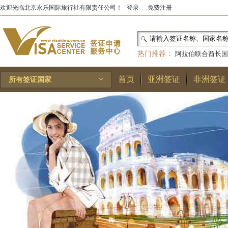
欢迎光临北京永乐国际旅行社有限责任公司！
登录
|
免费注册
|
热门推荐：
阿拉伯联合酋长国
和国
|
布基纳法索
|
巴勒斯坦
首页
亚洲签证
非洲签证
所有签证国家
林王国
|
安道尔公国
|