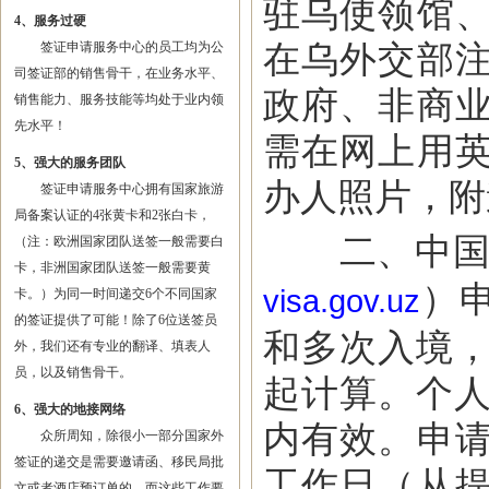
驻乌使领馆
4、服务过硬
在乌外交部
签证申请服务中心的员工均为公
司签证部的销售骨干，在业务水平、
政府、非商
销售能力、服务技能等均处于业内领
先水平！
需在网上用
5、强大的服务团队
办人照片，附
签证申请服务中心拥有国家旅游
局备案认证的4张黄卡和2张白卡，
二、中国公
（注：欧洲国家团队送签一般需要白
卡，非洲国家团队送签一般需要黄
）
visa.gov.uz
卡。）为同一时间递交6个不同国家
的签证提供了可能！除了6位送签员
和多次入境，
外，我们还有专业的翻译、填表人
员，以及销售骨干。
起计算。个人
6、强大的地接网络
内有效。申
众所周知，除很小一部分国家外
签证的递交是需要邀请函、移民局批
工作日（从
文或者酒店预订单的，而这些工作要