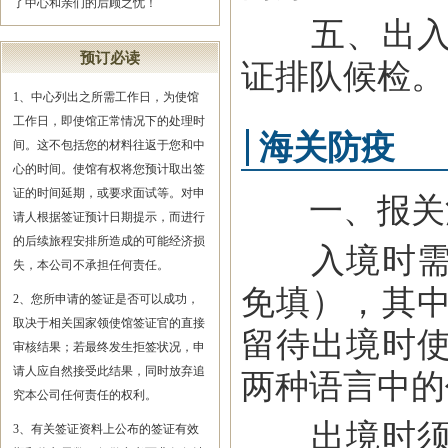
了中心和亲们的后顾之忧！
五、出入境
预订必读
证排队候检。
1、中心列出之所需工作日，为使馆
工作日，即使馆正常情况下的处理时
海关防疫
间。这不包括您的材料往返于您和中
心的时间。使馆有权将您预计取出签
证的时间延期，或要求面试等。对申
一、报关
请人根据签证预计日期提示，而进行
的后续旅程安排所造成的可能经济损
入境时需同
失，本公司不承担任何责任。
免填），其
2、您所申请的签证是否可以成功，
取决于相关国家领使馆签证官的直接
留待出境时
审核结果；若最终发生拒签状况，申
请人应自然接受此结果，同时放弃追
两种语言中的
究本公司任何责任的权利。
出境时须向
3、有关签证资料上公布的签证有效