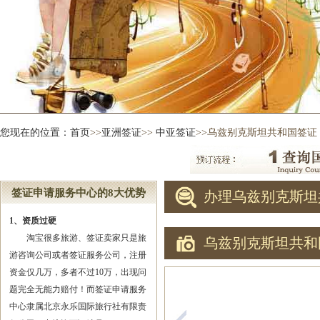
您现在的位置：
首页
>>
亚洲签证
>>
中亚签证
>>乌兹别克斯坦共和国签证
签证申请服务中心的8大优势
办理乌兹别克斯坦
1、资质过硬
淘宝很多旅游、签证卖家只是旅
乌兹别克斯坦共和
游咨询公司或者签证服务公司，注册
资金仅几万，多者不过10万，出现问
题完全无能力赔付！而签证申请服务
中心隶属北京永乐国际旅行社有限责