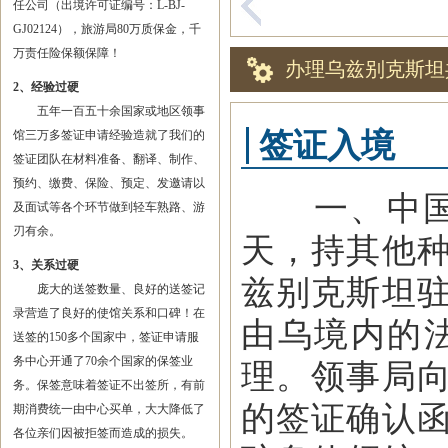
任公司（出境许可证编号：L-BJ-
GJ02124），旅游局80万质保金，千
万责任险保额保障！
办理乌兹别克斯坦
2、经验过硬
五年一百五十余国家或地区领事
签证入境
馆三万多签证申请经验造就了我们的
签证团队在材料准备、翻译、制作、
预约、缴费、保险、预定、发邀请以
一、中国公
及面试等各个环节做到轻车熟路、游
刃有余。
天，持其他
3、关系过硬
兹别克斯坦
庞大的送签数量、良好的送签记
录营造了良好的使馆关系和口碑！在
由乌境内的
送签的150多个国家中，签证申请服
务中心开通了70余个国家的保签业
理。领事局
务。保签意味着签证不出签所，有前
的签证确认
期消费统一由中心买单，大大降低了
各位亲们因被拒签而造成的损失。