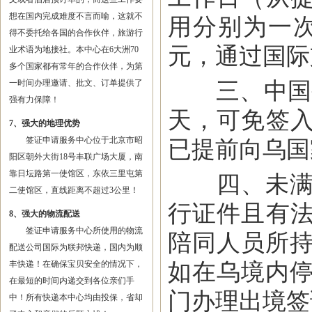
想在国内完成难度不言而喻，这就不
用分别为一次
得不委托给各国的合作伙伴，旅游行
元，通过国际
业术语为地接社。本中心在6大洲70
多个国家都有常年的合作伙伴，为第
三、中国公
一时间办理邀请、批文、订单提供了
强有力保障！
天，可免签
7、强大的地理优势
签证申请服务中心位于北京市昭
已提前向乌国
阳区朝外大街18号丰联广场大厦，南
靠日坛路第一使馆区，东依三里屯第
四、未满1
二使馆区，直线距离不超过3公里！
行证件且有
8、强大的物流配送
签证申请服务中心所使用的物流
陪同人员所持
配送公司国际为联邦快递，国内为顺
如在乌境内停
丰快递！在确保宝贝安全的情况下，
在最短的时间内递交到各位亲们手
门办理出境签
中！所有快递本中心均由投保，省却