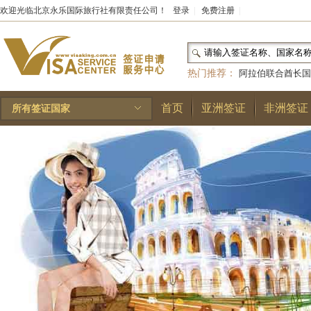
欢迎光临北京永乐国际旅行社有限责任公司！
登录
|
免费注册
|
热门推荐：
阿拉伯联合酋长国
和国
|
布基纳法索
|
巴勒斯坦
首页
亚洲签证
非洲签证
所有签证国家
林王国
|
安道尔公国
|