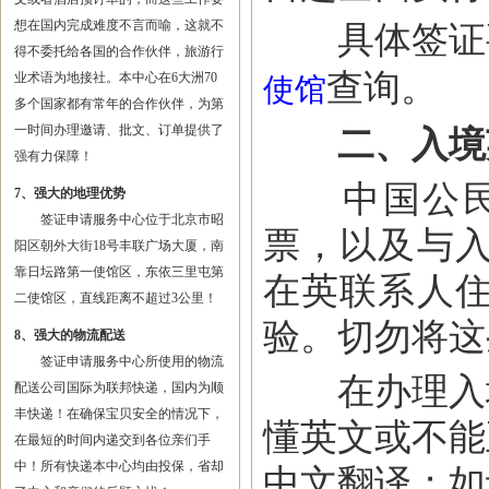
想在国内完成难度不言而喻，这就不
具体签证要
得不委托给各国的合作伙伴，旅游行
查询。
业术语为地接社。本中心在6大洲70
使馆
多个国家都有常年的合作伙伴，为第
一时间办理邀请、批文、订单提供了
二、入境
强有力保障！
中国公民入
7、强大的地理优势
签证申请服务中心位于北京市昭
票，以及与
阳区朝外大街18号丰联广场大厦，南
靠日坛路第一使馆区，东依三里屯第
在英联系人
二使馆区，直线距离不超过3公里！
验。切勿将这
8、强大的物流配送
签证申请服务中心所使用的物流
在办理入境
配送公司国际为联邦快递，国内为顺
丰快递！在确保宝贝安全的情况下，
懂英文或不能
在最短的时间内递交到各位亲们手
中！所有快递本中心均由投保，省却
中文翻译；如