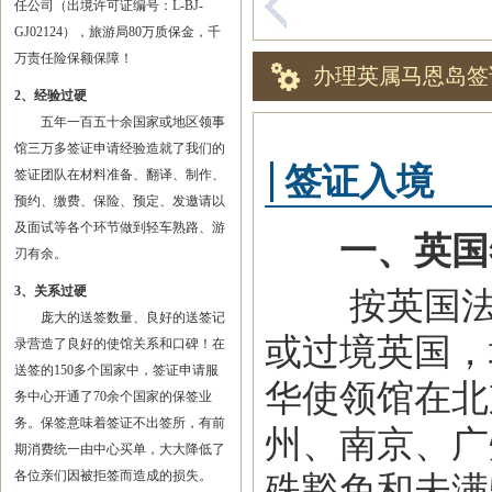
任公司（出境许可证编号：L-BJ-
GJ02124），旅游局80万质保金，千
万责任险保额保障！
办理英属马恩岛签
2、经验过硬
五年一百五十余国家或地区领事
馆三万多签证申请经验造就了我们的
签证入境
签证团队在材料准备、翻译、制作、
预约、缴费、保险、预定、发邀请以
及面试等各个环节做到轻车熟路、游
一、英国
刃有余。
3、关系过硬
按英国法律
庞大的送签数量、良好的送签记
或过境英国，
录营造了良好的使馆关系和口碑！在
送签的150多个国家中，签证申请服
华使领馆在北
务中心开通了70余个国家的保签业
务。保签意味着签证不出签所，有前
州、南京、广
期消费统一由中心买单，大大降低了
各位亲们因被拒签而造成的损失。
殊豁免和未满