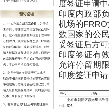
度签证申请中
了中心和亲们的后顾之忧！
印度内政部
预订必读
机场的FRR
1、中心列出之所需工作日，为使馆
工作日，即使馆正常情况下的处理时
数国家的公
间。这不包括您的材料往返于您和中
心的时间。使馆有权将您预计取出签
妥签证后方可
证的时间延期，或要求面试等。对申
印度签证有
请人根据签证预计日期提示，而进行
的后续旅程安排所造成的可能经济损
允许停留期
失，本公司不承担任何责任。
印度签证申请
2、您所申请的签证是否可以成功，
取决于相关国家领使馆签证官的直接
审核结果；若最终发生拒签状况，申
请人应自然接受此结果，同时放弃追
中心
地址
究本公司任何责任的权利。
北京市朝阳区霞光里15号霄
3、有关签证资料上公布的签证有效
505,
北京