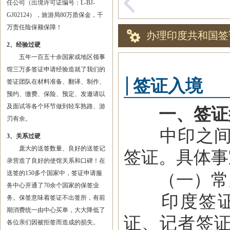
任公司（出境许可证编号：L-BJ-
GJ02124），旅游局80万质保金，千
万责任险保额保障！
办理印度共和国签
2、经验过硬
五年一百五十余国家或地区领事
馆三万多签证申请经验造就了我们的
签证入境
签证团队在材料准备、翻译、制作、
预约、缴费、保险、预定、发邀请以
及面试等各个环节做到轻车熟路、游
一、签证
刃有余。
中印之间没
3、关系过硬
庞大的送签数量、良好的送签记
签证。具体事
录营造了良好的使馆关系和口碑！在
送签的150多个国家中，签证申请服
（一）常
务中心开通了70余个国家的保签业
印度签证分
务。保签意味着签证不出签所，有前
期消费统一由中心买单，大大降低了
证、记者签
各位亲们因被拒签而造成的损失。