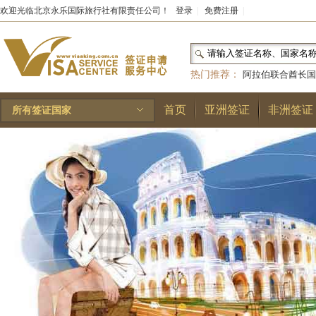
欢迎光临北京永乐国际旅行社有限责任公司！
登录
|
免费注册
|
热门推荐：
阿拉伯联合酋长国
和国
|
布基纳法索
|
巴勒斯坦
首页
亚洲签证
非洲签证
所有签证国家
林王国
|
安道尔公国
|