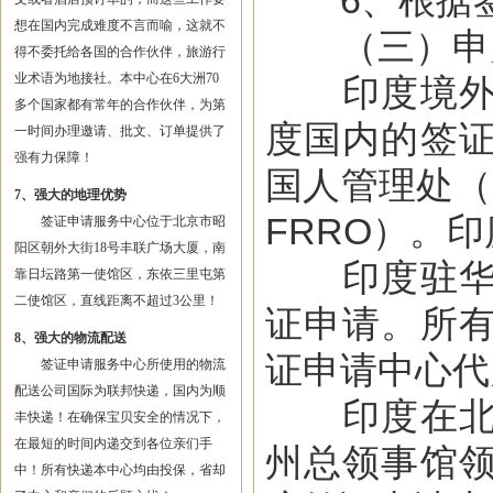
6、根据签
想在国内完成难度不言而喻，这就不
（三）申
得不委托给各国的合作伙伴，旅游行
业术语为地接社。本中心在6大洲70
印度境外的
多个国家都有常年的合作伙伴，为第
度国内的签
一时间办理邀请、批文、订单提供了
强有力保障！
国人管理处（Fore
7、强大的地理优势
FRRO）。
签证申请服务中心位于北京市昭
阳区朝外大街18号丰联广场大厦，南
印度驻华使
靠日坛路第一使馆区，东依三里屯第
二使馆区，直线距离不超过3公里！
证申请。所
8、强大的物流配送
证申请中心代
签证申请服务中心所使用的物流
配送公司国际为联邦快递，国内为顺
印度在北京
丰快递！在确保宝贝安全的情况下，
在最短的时间内递交到各位亲们手
州总领事馆
中！所有快递本中心均由投保，省却