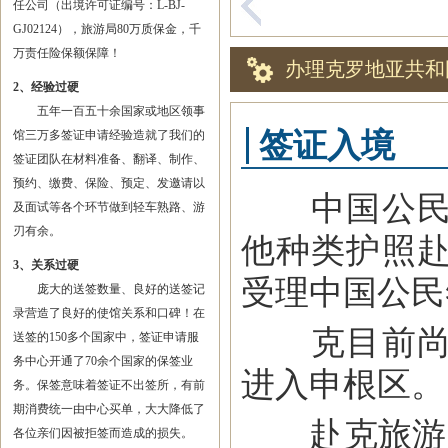
任公司（出境许可证编号：L-BJ-
GJ02124），旅游局80万质保金，千
万责任险保额保障！
办理克罗地亚共和
2、经验过硬
五年一百五十余国家或地区领事
签证入境
馆三万多签证申请经验造就了我们的
签证团队在材料准备、翻译、制作、
预约、缴费、保险、预定、发邀请以
中国公民持
及面试等各个环节做到轻车熟路、游
刃有余。
他种类护照
3、关系过硬
受理中国公民
庞大的送签数量、良好的送签记
录营造了良好的使馆关系和口碑！在
克目前尚未
送签的150多个国家中，签证申请服
务中心开通了70余个国家的保签业
进入申根区。
务。保签意味着签证不出签所，有前
期消费统一由中心买单，大大降低了
赴克旅游、
各位亲们因被拒签而造成的损失。