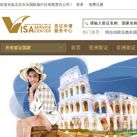
欢迎光临北京永乐国际旅行社有限责任公司！
登录
|
免费注册
|
热门推荐：
阿拉伯联合酋长国
和国
|
布基纳法索
|
巴勒斯坦
首页
亚洲签证
非洲签证
所有签证国家
林王国
|
安道尔公国
|