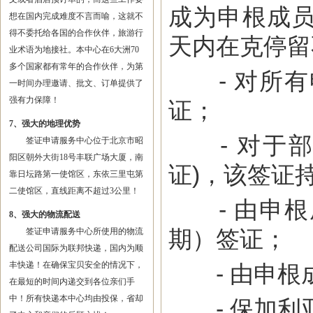
成为申根成员
想在国内完成难度不言而喻，这就不
得不委托给各国的合作伙伴，旅游行
天内在克停留
业术语为地接社。本中心在6大洲70
多个国家都有常年的合作伙伴，为第
- 对所有
一时间办理邀请、批文、订单提供了
强有力保障！
证；
7、强大的地理优势
- 对于部
签证申请服务中心位于北京市昭
阳区朝外大街18号丰联广场大厦，南
证)，该签证
靠日坛路第一使馆区，东依三里屯第
二使馆区，直线距离不超过3公里！
- 由申根
8、强大的物流配送
期）签证；
签证申请服务中心所使用的物流
配送公司国际为联邦快递，国内为顺
丰快递！在确保宝贝安全的情况下，
- 由申根
在最短的时间内递交到各位亲们手
中！所有快递本中心均由投保，省却
- 保加利