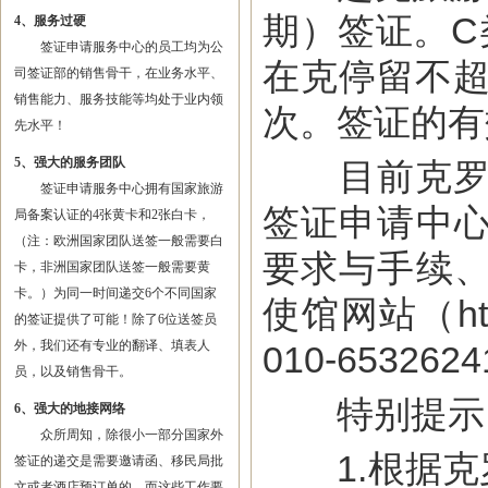
期）签证。C
4、服务过硬
签证申请服务中心的员工均为公
在克停留不超
司签证部的销售骨干，在业务水平、
销售能力、服务技能等均处于业内领
次。签证的有
先水平！
5、强大的服务团队
目前克罗地
签证申请服务中心拥有国家旅游
签证申请中
局备案认证的4张黄卡和2张白卡，
（注：欧洲国家团队送签一般需要白
要求与手续
卡，非洲国家团队送签一般需要黄
卡。）为同一时间递交6个不同国家
使馆网站（htt
的签证提供了可能！除了6位送签员
外，我们还有专业的翻译、填表人
010-653262
员，以及销售骨干。
特别提示
6、强大的地接网络
众所周知，除很小一部分国家外
1.根据克罗
签证的递交是需要邀请函、移民局批
文或者酒店预订单的，而这些工作要