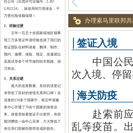
任公司（出境许可证编号：L-BJ-
GJ02124），旅游局80万质保金，千
万责任险保额保障！
办理索马里联邦共
2、经验过硬
五年一百五十余国家或地区领事
签证入境
馆三万多签证申请经验造就了我们的
签证团队在材料准备、翻译、制作、
预约、缴费、保险、预定、发邀请以
中国公民入
及面试等各个环节做到轻车熟路、游
刃有余。
次入境、停留
3、关系过硬
庞大的送签数量、良好的送签记
海关防疫
录营造了良好的使馆关系和口碑！在
送签的150多个国家中，签证申请服
务中心开通了70余个国家的保签业
赴索前应到
务。保签意味着签证不出签所，有前
期消费统一由中心买单，大大降低了
乱等疫苗。
各位亲们因被拒签而造成的损失。