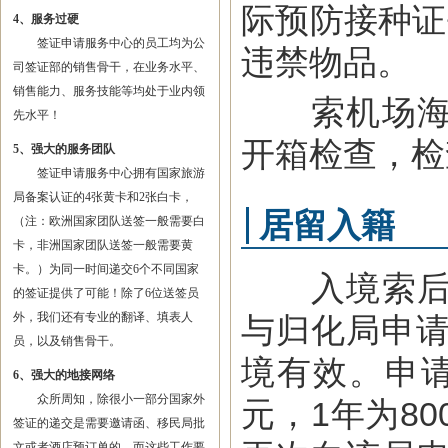
际预防接种证
4、服务过硬
签证申请服务中心的员工均为公
违禁物品。
司签证部的销售骨干，在业务水平、
销售能力、服务技能等均处于业内领
索机场海关
先水平！
开箱检查，检
5、强大的服务团队
签证申请服务中心拥有国家旅游
局备案认证的4张黄卡和2张白卡，
居留入籍
（注：欧洲国家团队送签一般需要白
卡，非洲国家团队送签一般需要黄
卡。）为同一时间递交6个不同国家
入境索后需
的签证提供了可能！除了6位送签员
外，我们还有专业的翻译、填表人
与归化局申请居
员，以及销售骨干。
境有效。申请
6、强大的地接网络
众所周知，除很小一部分国家外
元，1年为8
签证的递交是需要邀请函、移民局批
文或者酒店预订单的，而这些工作要