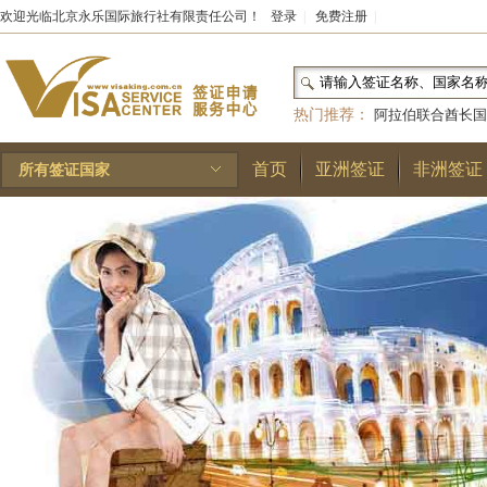
欢迎光临北京永乐国际旅行社有限责任公司！
登录
|
免费注册
|
热门推荐：
阿拉伯联合酋长国
和国
|
布基纳法索
|
巴勒斯坦
首页
亚洲签证
非洲签证
所有签证国家
林王国
|
安道尔公国
|