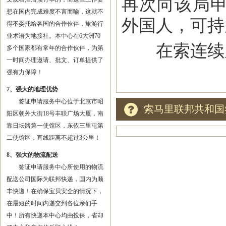
再次向该局
想在国内完成难度不言而喻，这就不
外国人，可持
得不委托给各国的合作伙伴，旅游行
业术语为地接社。本中心在6大洲70
在索连续居
多个国家都有常年的合作伙伴，为第
一时间办理邀请、批文、订单提供了
强有力保障！
7、强大的地理优势
签证申请服务中心位于北京市昭
索马里联邦共和国
阳区朝外大街18号丰联广场大厦，南
靠日坛路第一使馆区，东依三里屯第
二使馆区，直线距离不超过3公里！
8、强大的物流配送
签证申请服务中心所使用的物流
配送公司国际为联邦快递，国内为顺
丰快递！在确保宝贝安全的情况下，
在最短的时间内递交到各位亲们手
中！所有快递本中心均由投保，省却