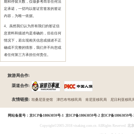
期和停留天数，仅做参考而非任何法
定承诺，一切均以签证官签发的签证
内容，为唯一依据。
4、虽然我们认为所有我们的签证信
息资料和描述均是准确的，但在任何
情况下，若出现相关信息或描述不正
确或不完整的情形，我们并不向您或
者任何第三方承担任何责任。
旅游局合作:
渠道合作:
友情链接:
坦桑尼亚使馆
津巴布韦移民局
肯尼亚移民局
尼日利亚移民
民局
网站备案号：
京ICP备18063059号-1
京ICP备18063059号-2
京ICP备18063059号-
Copyright©2005-2018 visaking.com.cn. AllRights Reserved.
北