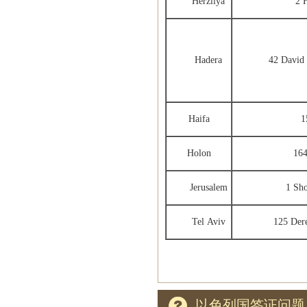
Herzliya
2 
Hadera
42 David Shi
Haifa
1
Holon
164
Jerusalem
1 Sh
Tel Aviv
125 Der
以色列国签证问题