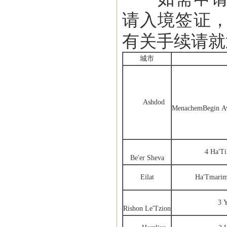
请入境签证
有关手续请就
城市
Ashdod
MenachemBegin Ave
4 Ha'Ti
Be'er Sheva
Eilat
Ha'Tmarim St.
3 Y
Rishon Le'Tzion