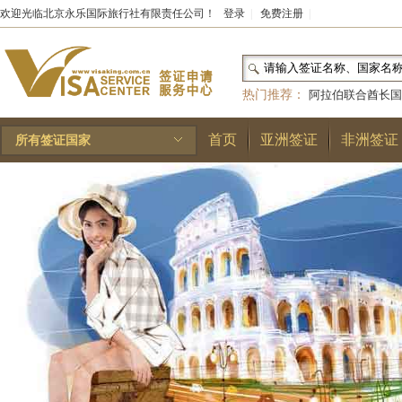
欢迎光临北京永乐国际旅行社有限责任公司！
登录
|
免费注册
|
热门推荐：
阿拉伯联合酋长国
和国
|
布基纳法索
|
巴勒斯坦
首页
亚洲签证
非洲签证
所有签证国家
林王国
|
安道尔公国
|