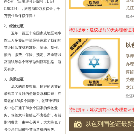
受理
任公司（出境许可证编号：L-BJ-
龙江
GJ02124），旅游局80万质保金，千
万责任险保额保障！
您
2、经验过硬
特别提示：建议提前30天办理签
五年一百五十余国家或地区领事
馆三万多签证申请经验造就了我们的
以
签证团队在材料准备、翻译、制作、
预约、缴费、保险、预定、发邀请以
受理
及面试等各个环节做到轻车熟路、游
办理
刃有余。
停留
3、关系过硬
受理
庞大的送签数量、良好的送签记
龙江
录营造了良好的使馆关系和口碑！在
您
送签的150多个国家中，签证申请服
务中心开通了70余个国家的保签业
特别提示：建议提前30天办理签
务。保签意味着签证不出签所，有前
期消费统一由中心买单，大大降低了
以色列国签证最新
各位亲们因被拒签而造成的损失。