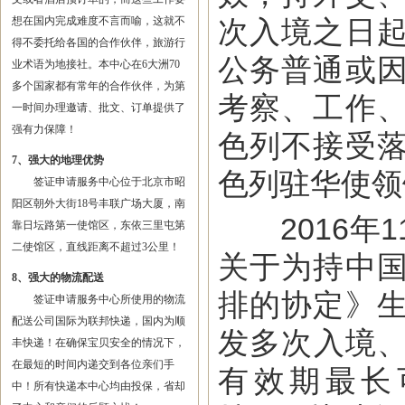
想在国内完成难度不言而喻，这就不
次入境之日
得不委托给各国的合作伙伴，旅游行
公务普通或
业术语为地接社。本中心在6大洲70
多个国家都有常年的合作伙伴，为第
考察、工作
一时间办理邀请、批文、订单提供了
强有力保障！
色列不接受
7、强大的地理优势
色列驻华使领
签证申请服务中心位于北京市昭
阳区朝外大街18号丰联广场大厦，南
2016年1
靠日坛路第一使馆区，东依三里屯第
二使馆区，直线距离不超过3公里！
关于为持中
8、强大的物流配送
排的协定》
签证申请服务中心所使用的物流
配送公司国际为联邦快递，国内为顺
发多次入境、
丰快递！在确保宝贝安全的情况下，
在最短的时间内递交到各位亲们手
有效期最长
中！所有快递本中心均由投保，省却