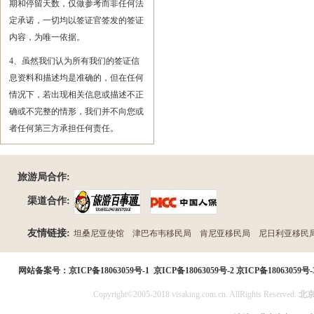
期和停留天数，仅做参考而非任何法
定承诺，一切均以签证官签发的签证
内容，为唯一依据。
4、虽然我们认为所有我们的签证信
息资料和描述均是准确的，但在任何
情况下，若出现相关信息或描述不正
确或不完整的情形，我们并不向您或
者任何第三方承担任何责任。
旅游局合作:
渠道合作:
友情链接:
坦桑尼亚使馆
津巴布韦移民局
肯尼亚移民局
尼日利亚移民
民局
网站备案号：
京ICP备18063059号-1
京ICP备18063059号-2
京ICP备18063059号-
Copyright©2005-2018 visaking.com.cn. AllRights Reserved.
北