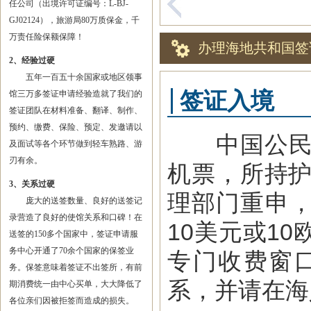
任公司（出境许可证编号：L-BJ-
GJ02124），旅游局80万质保金，千
万责任险保额保障！
办理海地共和国签
2、经验过硬
五年一百五十余国家或地区领事
签证入境
馆三万多签证申请经验造就了我们的
签证团队在材料准备、翻译、制作、
预约、缴费、保险、预定、发邀请以
中国公民可
及面试等各个环节做到轻车熟路、游
刃有余。
机票，所持护
3、关系过硬
理部门重申
庞大的送签数量、良好的送签记
录营造了良好的使馆关系和口碑！在
10美元或1
送签的150多个国家中，签证申请服
务中心开通了70余个国家的保签业
专门收费窗
务。保签意味着签证不出签所，有前
系，并请在海
期消费统一由中心买单，大大降低了
各位亲们因被拒签而造成的损失。