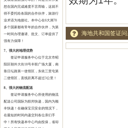
效期为1年。
想在国内完成难度不言而喻，这就不
得不委托给各国的合作伙伴，旅游行
业术语为地接社。本中心在6大洲70
多个国家都有常年的合作伙伴，为第
海地共和国签证问
一时间办理邀请、批文、订单提供了
强有力保障！
7、强大的地理优势
签证申请服务中心位于北京市昭
阳区朝外大街18号丰联广场大厦，南
靠日坛路第一使馆区，东依三里屯第
二使馆区，直线距离不超过3公里！
8、强大的物流配送
签证申请服务中心所使用的物流
配送公司国际为联邦快递，国内为顺
丰快递！在确保宝贝安全的情况下，
在最短的时间内递交到各位亲们手
中！所有快递本中心均由投保，省却