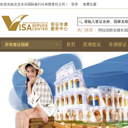
欢迎光临北京永乐国际旅行社有限责任公司！
登录
|
免费注册
|
热门推荐：
阿拉伯联合酋长国
和国
|
布基纳法索
|
巴勒斯坦
首页
亚洲签证
非洲签证
所有签证国家
林王国
|
安道尔公国
|