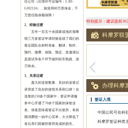
任公司（出境许可证编号：L-BJ-
GJ02124），旅游局80万质保金，千
万责任险保额保障！
特别提示：建议提前3
2、经验过硬
五年一百五十余国家或地区领事
科摩罗联
馆三万多签证申请经验造就了我们的
签证团队在材料准备、翻译、制作、
预约、缴费、保险、预定、发邀请以
及面试等各个环节做到轻车熟路、游
刃有余。
3、关系过硬
庞大的送签数量、良好的送签记
办理科摩
录营造了良好的使馆关系和口碑！在
送签的150多个国家中，签证申请服
签证入境
务中心开通了70余个国家的保签业
务。保签意味着签证不出签所，有前
中国公民可在科驻华
期消费统一由中心买单，大大降低了
科摩罗签证种类主要
各位亲们因被拒签而造成的损失。