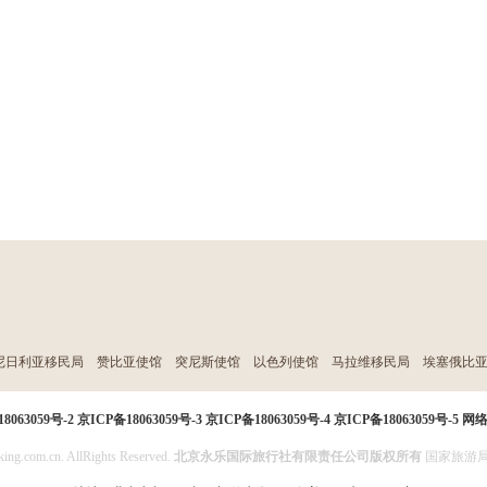
尼日利亚移民局
赞比亚使馆
突尼斯使馆
以色列使馆
马拉维移民局
埃塞俄比
8063059号-2
京ICP备18063059号-3
京ICP备18063059号-4
京ICP备18063059号-5
网
ing.com.cn. AllRights Reserved.
北京永乐国际旅行社有限责任公司版权所有
国家旅游局投