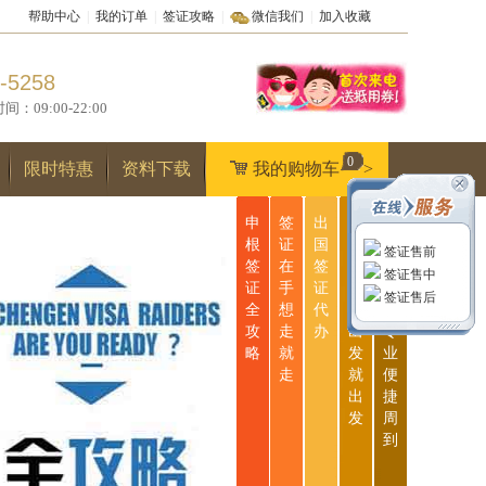
帮助中心
|
我的订单
|
签证攻略
|
微信我们
|
加入收藏
-5258
9:00-22:00
0
限时特惠
资料下载
我的购物车
>
申
签
出
无
一
根
证
国
忧
站
签证售前
签
在
签
签
式
签证售中
证
手
证
证
服
签证售后
全
想
代
说
务
攻
走
办
出
专
略
就
发
业
走
就
便
出
捷
发
周
到