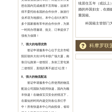
续居住五年（或以上
想在国内完成难度不言而喻，这就不
婚的外国妇女，在婚
得不委托给各国的合作伙伴，旅游行
重国籍。
业术语为地接社。本中心在6大洲70
科国籍主管部门为当
多个国家都有常年的合作伙伴，为第
一时间办理邀请、批文、订单提供了
强有力保障！
7、强大的地理优势
科摩罗联
签证申请服务中心位于北京市昭
阳区朝外大街18号丰联广场大厦，南
靠日坛路第一使馆区，东依三里屯第
二使馆区，直线距离不超过3公里！
8、强大的物流配送
签证申请服务中心所使用的物流
配送公司国际为联邦快递，国内为顺
丰快递！在确保宝贝安全的情况下，
在最短的时间内递交到各位亲们手
中！所有快递本中心均由投保，省却