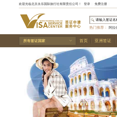
欢迎光临北京永乐国际旅行社有限责任公司！
登录
|
免费注册
|
热门推荐：
阿拉
和国
|
布基纳法索
首页
亚洲签证
所有签证国家
林王国
|
安道尔公