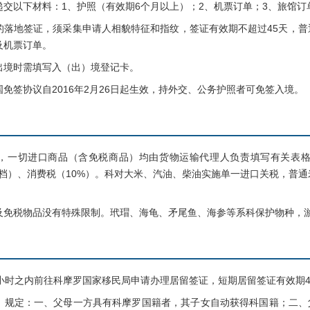
以下材料：1、护照（有效期6个月以上）；2、机票订单；3、旅馆订单
地签证，须采集申请人相貌特征和指纹，签证有效期不超过45天，普通
及机票订单。
境时需填写入（出）境登记卡。
签协议自2016年2月26日起生效，持外交、公务护照者可免签入境。
切进口商品（含免税商品）均由货物运输代理人负责填写有关表格、
档）、消费税（10%）。科对大米、汽油、柴油实施单一进口关税，普通米0.
税物品没有特殊限制。玳瑁、海龟、矛尾鱼、海参等系科保护物种，游
时之内前往科摩罗国家移民局申请办理居留签证，短期居留签证有效期4
定：一、父母一方具有科摩罗国籍者，其子女自动获得科国籍；二、