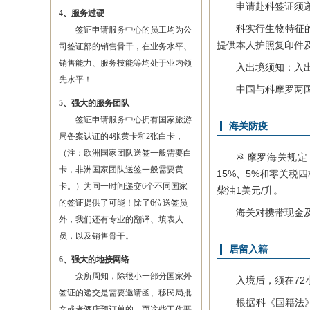
申请赴科签证须递交
4、服务过硬
科实行生物特征的落
签证申请服务中心的员工均为公
提供本人护照复印件
司签证部的销售骨干，在业务水平、
销售能力、服务技能等均处于业内领
入出境须知：入出
先水平！
中国与科摩罗两国免
5、强大的服务团队
签证申请服务中心拥有国家旅游
海关防疫
局备案认证的4张黄卡和2张白卡，
（注：欧洲国家团队送签一般需要白
科摩罗海关规定，一
卡，非洲国家团队送签一般需要黄
15%、5%和零关税四
卡。）为同一时间递交6个不同国家
柴油1美元/升。
的签证提供了可能！除了6位送签员
海关对携带现金及免
外，我们还有专业的翻译、填表人
员，以及销售骨干。
居留入籍
6、强大的地接网络
众所周知，除很小一部分国家外
入境后，须在72小
签证的递交是需要邀请函、移民局批
根据科《国籍法》规
文或者酒店预订单的，而这些工作要