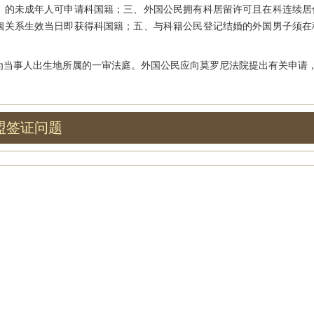
）的未成年人可申请科国籍；三、外国公民拥有科居留许可且在科连续居
姻关系生效当日即获得科国籍；五、与科籍公民登记结婚的外国男子须在
事人出生地所属的一审法庭。外国公民应向莫罗尼法院提出有关申请，并
盟签证问题