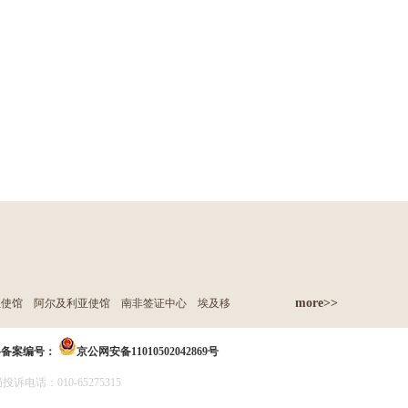
more>>
亚使馆
阿尔及利亚使馆
南非签证中心
埃及移
络备案编号：
京公网安备11010502042869号
诉电话：010-65275315