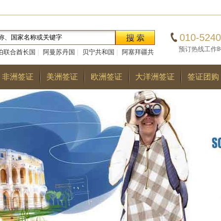
010-5240
预订热线工作时间：0
伯联合酋长国
|
阿曼苏丹国
|
贝宁共和国
|
阿塞拜疆共
|
巴勒斯坦国
|
阿尔巴尼亚共和国
|
多哥共和国
|
巴
非洲签证
美洲签证
欧洲签证
大洋洲签证
签证团购
国
|